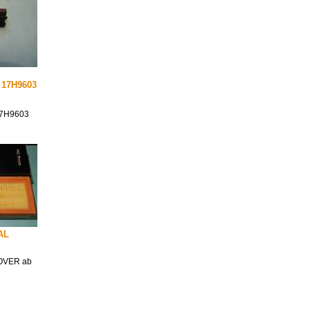
17H9603
7H9603
NAL
 ROVER ab