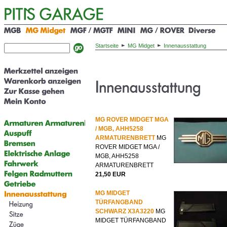
Startseite
MG Midget
Innenausstattung
MG ROVER MIDGET MGA
/ MGB, AHH5258
ARMATURENBRETT
MG
ROVER MIDGET MGA /
MGB, AHH5258
ARMATURENBRETT
21,50 EUR
MG MIDGET
TÜRFANGBAND
SCHWARZ X3A3220
MG
MIDGET TÜRFANGBAND