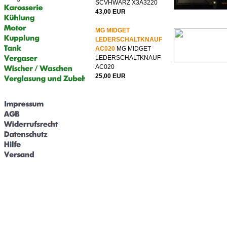
SCVHWARZ X3A3220
43,00 EUR
MG MIDGET
LEDERSCHALTKNAUF
AC020
MG MIDGET
LEDERSCHALTKNAUF
AC020
25,00 EUR